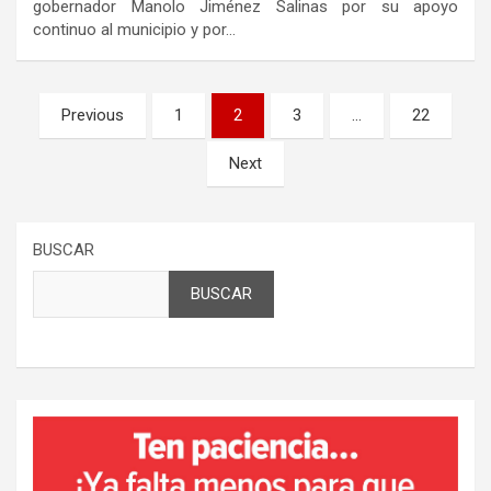
gobernador Manolo Jiménez Salinas por su apoyo
continuo al municipio y por…
Paginación
Previous
1
2
3
…
22
de
Next
entradas
BUSCAR
BUSCAR