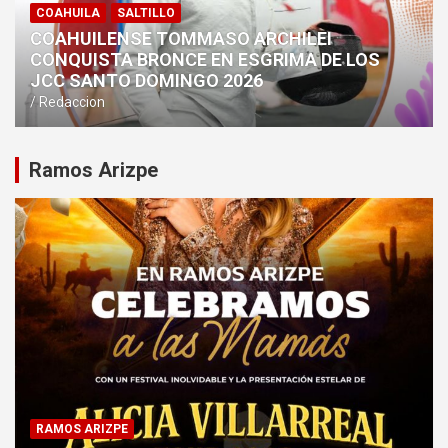
COAHUILA
SALTILLO
COAHUILENSE TOMMASO ARCHILEI
CONQUISTA BRONCE EN ESGRIMA DE LOS
JCC SANTO DOMINGO 2026
Redaccion
Ramos Arizpe
RAMOS ARIZPE