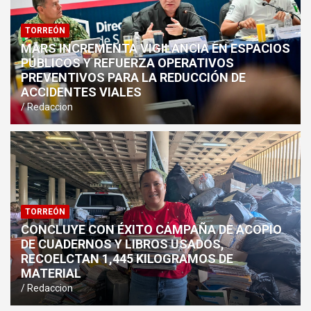
TORREÓN
MARS INCREMENTA VIGILANCIA EN ESPACIOS
PÚBLICOS Y REFUERZA OPERATIVOS
PREVENTIVOS PARA LA REDUCCIÓN DE
ACCIDENTES VIALES
Redaccion
TORREÓN
CONCLUYE CON ÉXITO CAMPAÑA DE ACOPIO
DE CUADERNOS Y LIBROS USADOS,
RECOELCTAN 1,445 KILOGRAMOS DE
MATERIAL
Redaccion