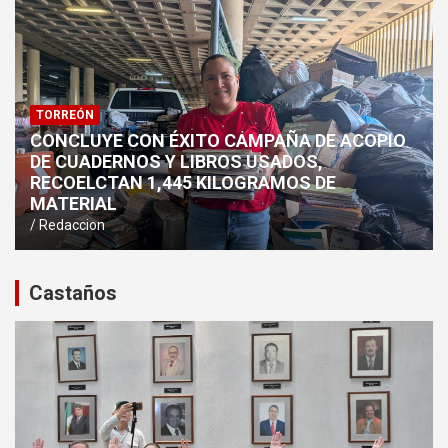
TORREÓN
CONCLUYE CON ÉXITO CAMPAÑA DE ACOPIO
DE CUADERNOS Y LIBROS USADOS,
RECOELCTAN 1,445 KILOGRAMOS DE
MATERIAL
Redaccion
Castaños