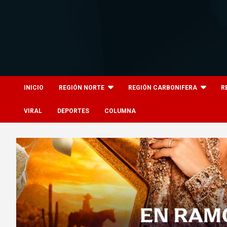
Skip
to
content
8columnas
8columnas
INICIO
REGIÓN NORTE
REGIÓN CARBONIFERA
R
VIRAL
DEPORTES
COLUMNA