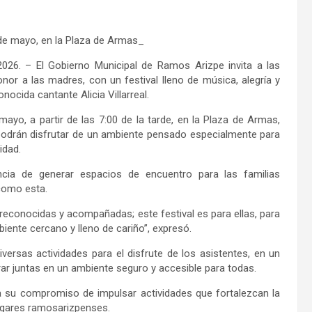
de mayo, en la Plaza de Armas_
26. – El Gobierno Municipal de Ramos Arizpe invita a las
onor a las madres, con un festival lleno de música, alegría y
ocida cantante Alicia Villarreal.
ayo, a partir de las 7:00 de la tarde, en la Plaza de Armas,
 podrán disfrutar de un ambiente pensado especialmente para
idad.
ncia de generar espacios de encuentro para las familias
 como esta.
conocidas y acompañadas; este festival es para ellas, para
iente cercano y lleno de cariño”, expresó.
iversas actividades para el disfrute de los asistentes, en un
brar juntas en un ambiente seguro y accesible para todas.
rma su compromiso de impulsar actividades que fortalezcan la
hogares ramosarizpenses.