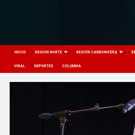
Skip
to
content
8columnas
8columnas
INICIO
REGIÓN NORTE
REGIÓN CARBONIFERA
R
VIRAL
DEPORTES
COLUMNA