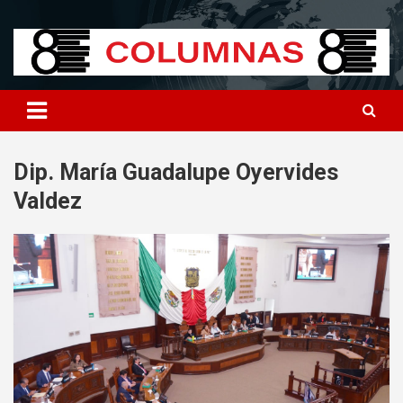
Skip
8columnas
8columnas
to
content
Dip. María Guadalupe Oyervides
Valdez