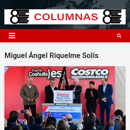
Skip
8columnas
8columnas
to
content
Miguel Ángel Riquelme Solís