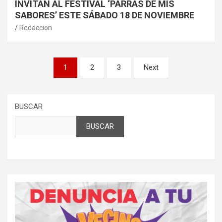
INVITAN AL FESTIVAL ‘PARRAS DE MIS
SABORES’ ESTE SÁBADO 18 DE NOVIEMBRE
Redaccion
Paginación
1
2
3
Next
de
entradas
BUSCAR
BUSCAR