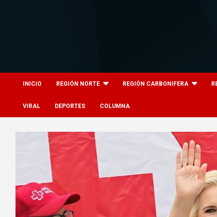
Skip
to
content
8columnas
8columnas
INICIO
REGIÓN NORTE
REGIÓN CARBONIFERA
R
VIRAL
DEPORTES
COLUMNA