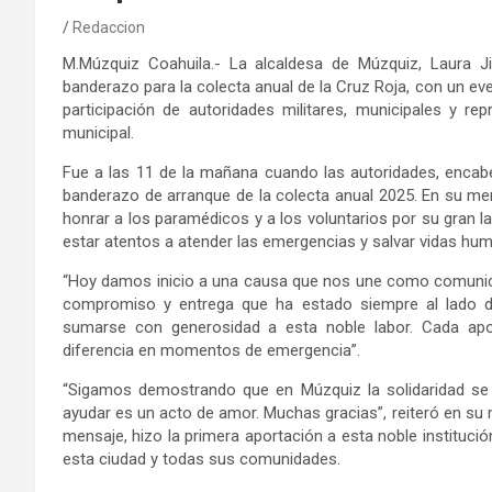
Redaccion
M.Múzquiz Coahuila.- La alcaldesa de Múzquiz, Laura 
banderazo para la colecta anual de la Cruz Roja, con un even
participación de autoridades militares, municipales y re
municipal.
Fue a las 11 de la mañana cuando las autoridades, encabe
banderazo de arranque de la colecta anual 2025. En su mensa
honrar a los paramédicos y a los voluntarios por su gran l
estar atentos a atender las emergencias y salvar vidas hu
“Hoy damos inicio a una causa que nos une como comunidad:
compromiso y entrega que ha estado siempre al lado de
sumarse con generosidad a esta noble labor. Cada apo
diferencia en momentos de emergencia”.
“Sigamos demostrando que en Múzquiz la solidaridad se
ayudar es un acto de amor. Muchas gracias”, reiteró en su 
mensaje, hizo la primera aportación a esta noble instituc
esta ciudad y todas sus comunidades.