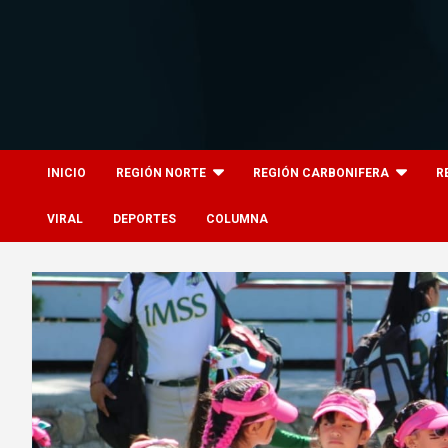
Skip
to
content
8columnas
8columnas
INICIO
REGIÓN NORTE
REGIÓN CARBONIFERA
R
VIRAL
DEPORTES
COLUMNA