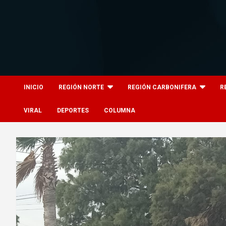
Skip
to
content
8columnas
8columnas
INICIO
REGIÓN NORTE
REGIÓN CARBONIFERA
R
VIRAL
DEPORTES
COLUMNA