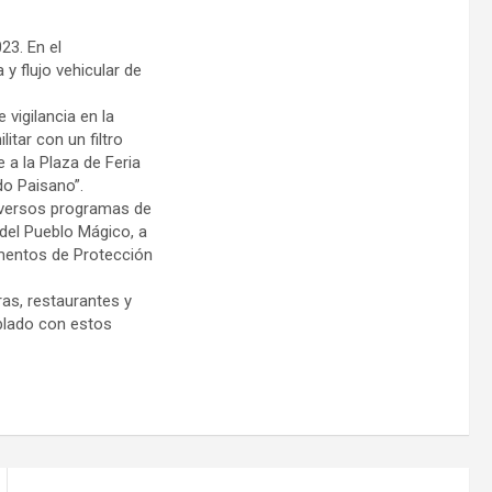
23. En el
y flujo vehicular de
vigilancia en la
itar con un filtro
 a la Plaza de Feria
o Paisano”.
diversos programas de
del Pueblo Mágico, a
ementos de Protección
as, restaurantes y
blado con estos