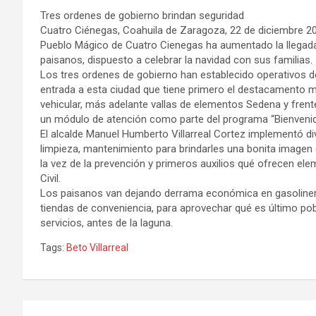
Tres ordenes de gobierno brindan seguridad
Cuatro Ciénegas, Coahuila de Zaragoza, 22 de diciembre 20
Pueblo Mágico de Cuatro Cienegas ha aumentado la llegada 
paisanos, dispuesto a celebrar la navidad con sus familias.
Los tres ordenes de gobierno han establecido operativos de 
entrada a esta ciudad que tiene primero el destacamento mil
vehicular, más adelante vallas de elementos Sedena y frente
un módulo de atención como parte del programa “Bienvenid
El alcalde Manuel Humberto Villarreal Cortez implementó 
limpieza, mantenimiento para brindarles una bonita imagen 
la vez de la prevención y primeros auxilios qué ofrecen el
Civil.
Los paisanos van dejando derrama económica en gasoliner
tiendas de conveniencia, para aprovechar qué es último po
servicios, antes de la laguna.
Tags:
Beto Villarreal
Navegación