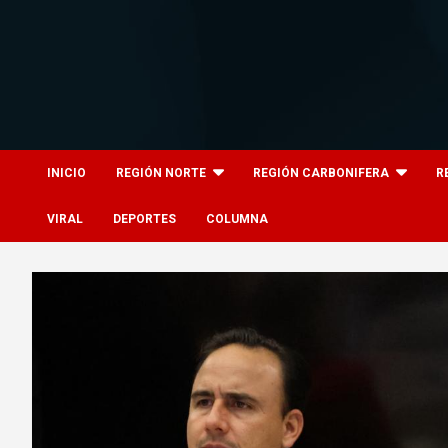
Skip
to
content
8columnas
8columnas
INICIO
REGIÓN NORTE
REGIÓN CARBONIFERA
R
VIRAL
DEPORTES
COLUMNA