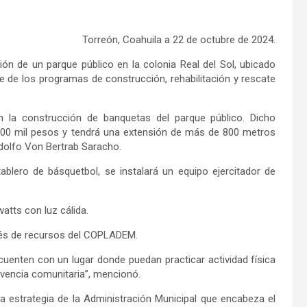
Torreón, Coahuila
a 22
de octubre
de 202
4
.
ón de un parque público en la colonia Real del Sol, ubicado
e de los programas de construcción, rehabilitación y rescate
on la construcción de banquetas del parque público. Dicho
00 mil pesos y tendrá una extensión
de más de 800 metros
dolfo Von Bertrab Saracho.
tablero de b
á
squetbol
, s
e instalará un equipo ejercitador de
atts con luz cálida.
vés de recursos del COPLADEM.
uenten con un lugar donde puedan practicar actividad física
ivencia comunitaria”, mencionó.
la estrategia de la Administración Municipal que encabeza el