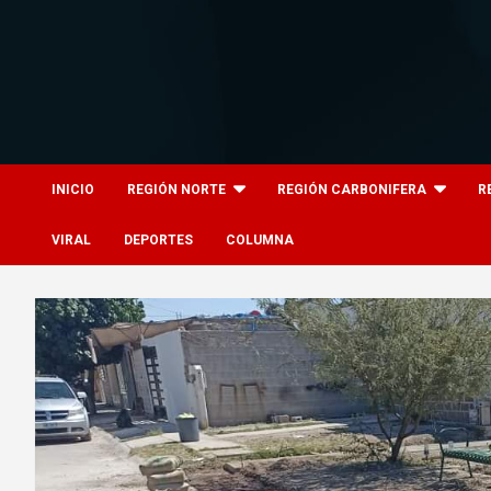
Skip
to
content
8columnas
8columnas
INICIO
REGIÓN NORTE
REGIÓN CARBONIFERA
R
VIRAL
DEPORTES
COLUMNA