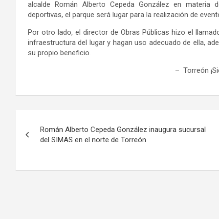
alcalde Román Alberto Cepeda González en materia de
deportivas, el parque será lugar para la realización de evento
Por otro lado, el director de Obras Públicas hizo el llama
infraestructura del lugar y hagan uso adecuado de ella, a
su propio beneficio.
– Torreón ¡S
Navegación
Román Alberto Cepeda González inaugura sucursal
de
del SIMAS en el norte de Torreón
entradas