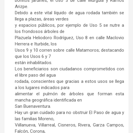
bonitos jardines, el Uso 3 de calle Murguía y Ramos
Arizpe.
Debido a este vital líquido de agua rodada también se
llega a plazas, áreas verdes
y espacios públicos, por ejemplo de Uso 5 se nutre a
los frondosos árboles de
Plazuela Heliodoro Rodríguez, Uso 8 en calle Maclovio
Herrera e Iturbide, los
Usos 9 y 10 corren sobre calle Matamoros; destacando
que los Usos 6 y 7
están inhabilitados.
Los beneficiarios son ciudadanos comprometidos con
el libre paso del agua
rodada, conscientes que gracias a estos usos se llega
a los lugares indicados para
alimentar el pulmón de árboles que forman esta
mancha geográfica identificada en
San Buenaventura.
Hay un gran cuidado para no obstruir El Paso de agua y
las familias Moreno,
Viillanueva, Villarreal, Cisneros, Rivera, Garza Campos,
Falcón, Corona,