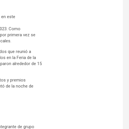
 en este
2023. Como
 por primera vez se
cales.
ados que reunió a
s en la Feria de la
iparon alrededor de 15
tos y premios
utó de la noche de
ntegrante de grupo