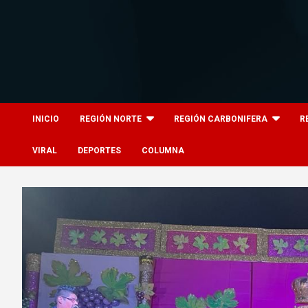
Skip
to
content
8columnas
8columnas
INICIO
REGIÓN NORTE
REGIÓN CARBONIFERA
R
VIRAL
DEPORTES
COLUMNA