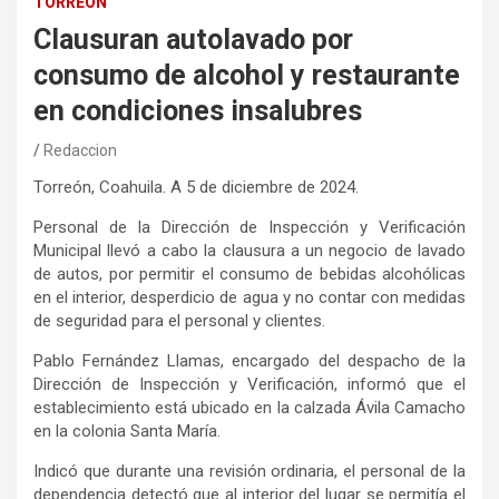
TORREÓN
Clausuran autolavado por
consumo de alcohol y restaurante
en condiciones insalubres
Redaccion
Torreón, Coahuila. A
5
de
dicie
mbre de 2024.
Personal de la
Dirección de Inspección y Verificación
Municipal
llevó a cabo
la clausura a un negocio de lavado
de autos
,
por permitir el consumo de bebidas alcohólicas
en el interior, desperdic
io de
agua y no contar con medidas
de seguridad para el personal y clientes.
Pablo Fernández Llamas
,
encargado del despacho de la
Dirección de Inspección y Verificación, informó
que el
establecimiento
está
ubicado en la calzada Ávila Camacho
e
n la colonia Santa María
.
Indicó que durante una revisión ordinaria, el personal de la
dependencia detectó
que
al interior del lugar se
permitía el