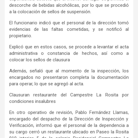
descorche de bebidas alcohólicas,
por lo que se procedió
a la
coloca
ción de
sellos de suspensión.
El funcionario indicó que el personal de la dirección
tomó
evidencias
de las faltas cometidas, y se
notific
ó
al
propietario
.
Explicó que en estos casos, se procede a levantar
el acta
administrativa o constancia de hechos, así como
a
colocar los sellos de clausura
Además, señaló que a
l momento de la inspección, los
encargados no presentaron completa la documentación
para operar,
lo que se agregó al acta.
C
lausuran restaurant
e
del Campestre La Rosita por
condiciones insalubres
En otr
o operativo de revisión,
Pablo Fernández Llamas
,
encargado del despacho de la Dirección de Inspección y
Verificación,
informó que
el
personal de
la dependencia
a
su cargo
cerró un restaurante ubicado en Paseo la Rosita