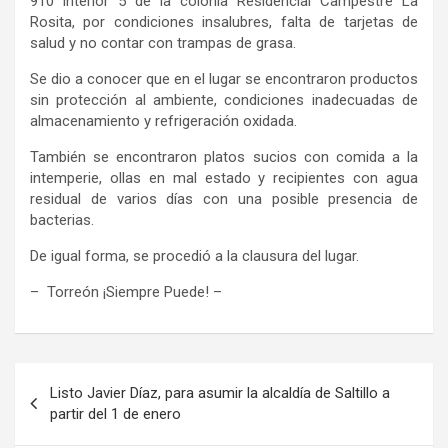
910 interior 5 de la colonia Residencial Campestre La
Rosita, por condiciones insalubres, falta de tarjetas de
salud y
no contar con
trampas de grasa.
Se dio a conocer que e
n el lugar se encontraron productos
sin protección al ambiente, condiciones inadecuadas de
almacenamiento y refrigeración oxidad
a
.
También s
e encontraron
platos sucios con comida a la
intemperie, ollas en mal estado y recipientes con agua
residual de varios días con una posible presencia de
bacterias.
De igual forma, se procedió a
la clausura del lugar.
– Torreón ¡Siempre Puede!
–
Navegación
Listo Javier Díaz, para asumir la alcaldía de Saltillo a
de
partir del 1 de enero
entradas