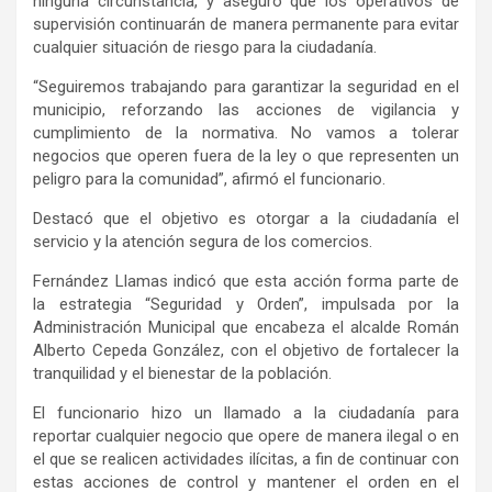
ninguna circunstancia
,
y aseguró que los operativos de
supervisión continuarán de manera permanente para evitar
cualquier situación de riesgo para la ciudadanía.
“Seguiremos trabajando para garantizar la seguridad en el
municipio, reforzando las acciones de vigilancia y
cumplimiento de la normativa. No vamos a tolerar
negocios que operen fuera de la ley
o
que representen un
peligro para la comunidad”
, afirmó
el funcionario.
Destacó que el objetivo es otorgar a la ciudadanía el
servicio y la atención segura de los comercios.
Fernández Llamas
i
ndicó que e
sta acción forma parte de
la estrategia
“Seguridad y Orden”
, impulsada por la
A
dministración
M
unicipal que encabeza el alcalde Román
Alberto Cepeda González, con el objetivo de fortalecer la
tranquilidad y el bienestar de la población.
El funcionario h
izo
un llamado a la ciudadanía para
reportar cualquier negocio que opere de manera ilegal o en
el que se realicen actividades ilícitas, a fin de continuar con
estas acciones de control y mantener el orden en el