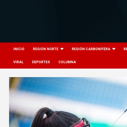
Skip
to
content
8columnas
8columnas
INICIO
REGIÓN NORTE
REGIÓN CARBONIFERA
R
VIRAL
DEPORTES
COLUMNA