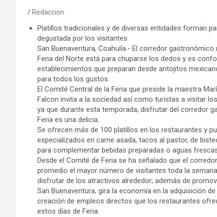
Redaccion
Platillos tradicionales y de diversas entidades forman p
degustada por los visitantes
San Buenaventura, Coahuila.- El corredor gastronómico
Feria del Norte está para chuparse los dedos y es con
establecimientos que preparan desde antojitos mexicano
para todos los gustos.
El Comité Central de la Feria que preside la maestra Marí
Falcon invita a la sociedad así como turistas a visitar lo
ya que durante esta temporada, disfrutar del corredor g
Feria es una delicia.
Se ofrecen más de 100 platillos en los restaurantes y 
especializados en carne asada, tacos al pastor, de bistec
para complementar bebidas preparadas o aguas frescas
Desde el Comité de Feria se ha señalado que el corredo
promedio el mayor número de visitantes toda la seman
disfrutar de los atractivos alrededor; además de promo
San Buenaventura, gira la economía en la adquisición d
creación de empleos directos que los restaurantes ofre
estos días de Feria.