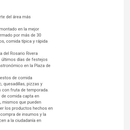
arte del área más
 montado en la mejor
formado por más de 30
s, comida típica y rápida
a del Rosario Rivera
s últimos días de festejos
astronómico en la Plaza de
puestos de comida
, quesadillas, pizzas y
 con fruta de temporada.
r de comida capta en
a, mismos que pueden
ver los productos hechos en
e compra de insumos y la
cen a la ciudadanía en