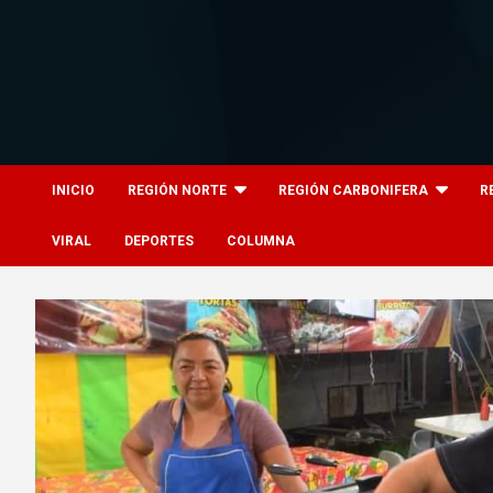
Skip
to
content
8columnas
8columnas
INICIO
REGIÓN NORTE
REGIÓN CARBONIFERA
R
VIRAL
DEPORTES
COLUMNA