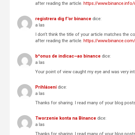
after reading the article.
https://www.binance.info
registrera dig f"or binance
dice:
a las
I don’t think the title of your article matches the
after reading the article.
https://www.binance.com
b^onus de indicac~ao binance
dice:
a las
Your point of view caught my eye and was very inte
Prihlásení
dice:
a las
Thanks for sharing. I read many of your blog posts,
Tworzenie konta na Binance
dice:
a las
Thanks for sharing. I read many of your blog posts,