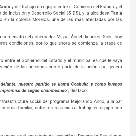
 Ando
y del trabajo en equipo entre el Gobierno del Estado y el
ía de Inclusión y Desarrollo Social (
SIDS
), y la alcaldesa
Tania
o en la colonia Morelos, una de las más afectadas por las
yo inmediato del gobernador Miguel Ángel Riquelme Solís, hoy
ores condiciones, por lo que ahora se comienza la etapa de
 entre el Gobierno del Estado y el municipal es que le vaya
ización de las acciones como parte de la unión que genera
 delante, nuestro partido se llama Coahuila y como buenos
compromiso de seguir chambeando”
, destacó.
fraestructura social del programa Mejorando Ando, a la par
conomía familiar, entre otras gracias al trabajo en equipo con
presencia del secretario de Inclusión y Desarrollo Social, que,