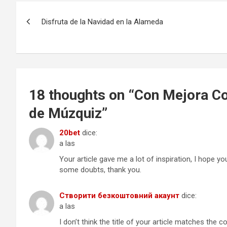
Navegación
Disfruta de la Navidad en la Alameda
de
entradas
18 thoughts on “
Con Mejora Co
de Múzquiz
”
20bet
dice:
a las
Your article gave me a lot of inspiration, I hope y
some doubts, thank you.
Створити безкоштовний акаунт
dice:
a las
I don’t think the title of your article matches the