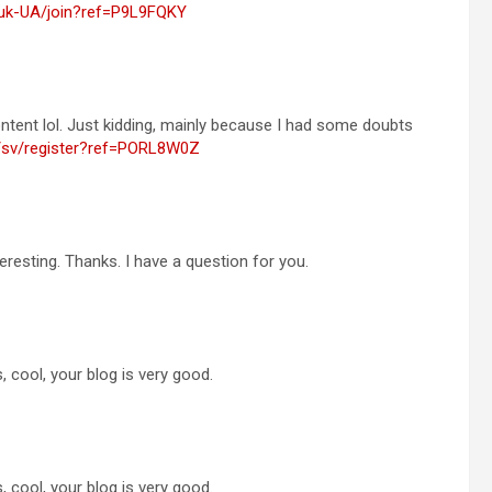
/uk-UA/join?ref=P9L9FQKY
 content lol. Just kidding, mainly because I had some doubts
/sv/register?ref=PORL8W0Z
resting. Thanks. I have a question for you.
 cool, your blog is very good.
 cool, your blog is very good.