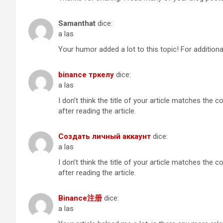
Samanthat
dice:
a las
Your humor added a lot to this topic! For additional
binance тркелу
dice:
a las
I don’t think the title of your article matches the
after reading the article.
Создать личный аккаунт
dice:
a las
I don’t think the title of your article matches the
after reading the article.
Binance注册
dice:
a las