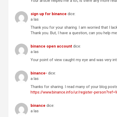
Your article helped me a lot, is there any more re
sign up for binance
dice:
a las
Thank you for your sharing. I am worried that I lack
Thank you. But, I have a question, can you help m
binance open account
dice:
a las
Your point of view caught my eye and was very inte
binance-
dice:
a las
Thanks for sharing. I read many of your blog posts,
https://www.binance.info/ur/register-person?re
binance
dice:
a las