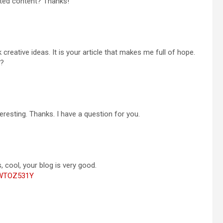
lated content? Thanks!
 creative ideas. It is your article that makes me full of hope.
e?
resting. Thanks. I have a question for you.
 cool, your blog is very good.
f=WTOZ531Y