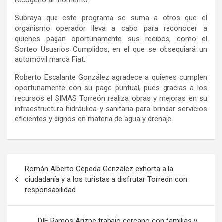
recogerlo al momento.
Subraya que este programa se suma a otros que el
organismo operador lleva a cabo para reconocer a
quienes pagan oportunamente sus recibos, como el
Sorteo Usuarios Cumplid
os, en el que se obsequiará un
automóvil marca Fiat.
Roberto Escalante González agradece a quienes cumplen
oportunamente con su pago puntual, pues gracias a los
recursos el SIMAS Torreón realiza obras y mejoras en su
infraestructura hidráulica y sanitaria para brindar servicios
eficientes y dignos en materia de agua y drenaje.
Navegación
Román Alberto Cepeda González exhorta a la
de
ciudadanía y a los turistas a disfrutar Torreón con
responsabilidad
entradas
DIF Ramos Arizpe trabajo cercano con familias y