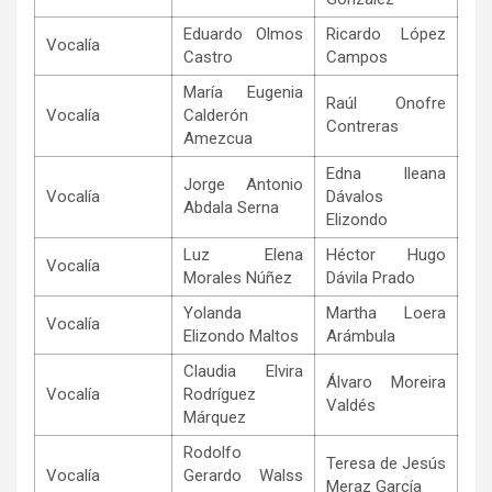
Eduardo Olmos
Ricardo López
Vocalía
Castro
Campos
María Eugenia
Raúl Onofre
Vocalía
Calderón
Contreras
Amezcua
Edna Ileana
Jorge Antonio
Vocalía
Dávalos
Abdala Serna
Elizondo
Luz Elena
Héctor Hugo
Vocalía
Morales Núñez
Dávila Prado
Yolanda
Martha Loera
Vocalía
Elizondo Maltos
Arámbula
Claudia Elvira
Álvaro Moreira
Vocalía
Rodríguez
Valdés
Márquez
Rodolfo
Teresa de Jesús
Vocalía
Gerardo Walss
Meraz García