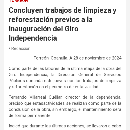
TORREÓN
Concluyen trabajos de limpieza y
reforestación previos a la
inauguración del Giro
Independencia
Redaccion
Torreón, Coahuila
.
A
28
de
noviembre
de 202
4
C
omo parte de las labores de la última etapa de la obra del
Giro Independencia, la Dirección General de Servicios
Públicos
contin
úa
este
jueves con
los trabajos de limpieza
y
reforestación en
el perímetro de
esta vialidad
.
Fernando Villarreal Cuéllar,
director
de la dependencia,
precisó
que
estas
actividades
se realizan como parte de la
conclusión de
la
obra,
s
in
embargo,
el mantenimiento será
de forma permanente.
Indicó que
durante
las
últimas
acciones
,
se llevaron a cabo