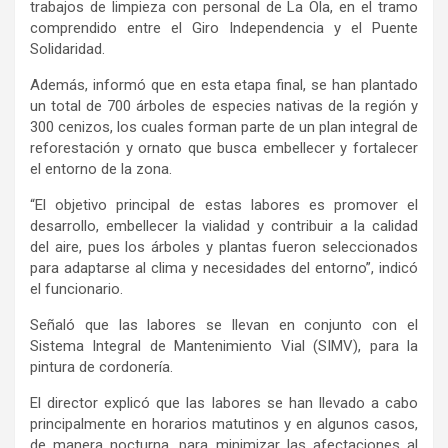
trabajos de limpieza
con personal de La Ola,
en el tramo
comprendido entre el Giro Independencia y el Puente
Solidaridad
.
Además, i
nformó que
en esta etapa final,
se han plantado
un total de 700 árboles de especies nativas de la región y
300 cenizos, los cuales forman parte de un plan integral de
reforestación y ornato que busca embellecer y fortalecer
el entorno de la zona.
“El objetivo principal de estas labores es promover
el
desarrollo, embellecer la vialidad y contribuir a la calidad
del aire
, pues los
árboles y plantas fueron seleccionados
para adaptarse al clima y necesidades del entorno”,
indicó
el funcionario.
Señaló
que las labores se llevan en conjunto con el
Sistema Integral de Mantenimiento Vial (SIMV),
para la
pintura de co
rdonería
.
El director e
xplicó que las labores se
han llevado
a cabo
principalmente en horarios matutinos y en algunos casos,
de manera nocturna
, para
minimizar las afectaciones al