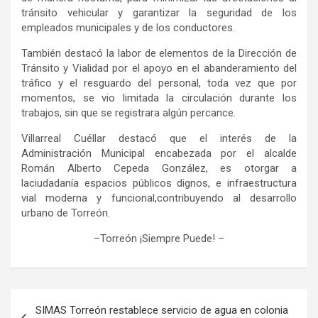
tránsito vehicular
y
garantizar la seguridad de los
empleados municipales
y de los conductores.
También destacó la labor de elementos de la Dirección de
Tránsito y Vialidad por el apoyo en el abanderamiento del
tráfico y el resguardo del personal, toda vez que por
momentos, se vio limitada la
circulación d
urante los
trabajos
, sin que se registrara algún percance
.
Villarreal Cuéllar d
estacó que
el interés de la
Administración Municipal encabezada por el alcalde
Román Alberto Cepeda González,
es
otorga
r
a
la
ciudadanía
espacios públicos
dignos
, e
infraestructura
vial
moderna y funcional,
contribuyendo al desarrollo
urbano de
Torreón.
–
Torreón ¡Siempre Puede!
–
Navegación
SIMAS Torreón restablece servicio de agua en colonia