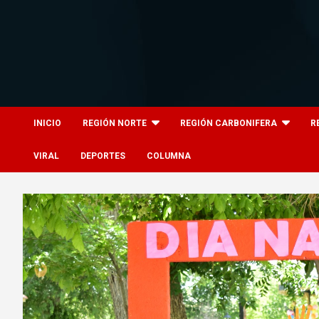
Skip
to
content
8columnas
8columnas
INICIO
REGIÓN NORTE
REGIÓN CARBONIFERA
R
VIRAL
DEPORTES
COLUMNA