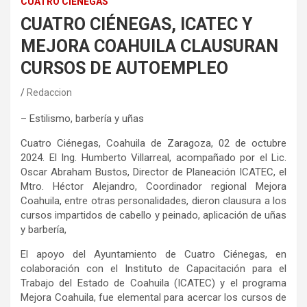
CUATRO CIÉNEGAS
CUATRO CIÉNEGAS, ICATEC Y
MEJORA COAHUILA CLAUSURAN
CURSOS DE AUTOEMPLEO
Redaccion
– Estilismo, barbería y uñas
Cuatro
Ciénegas
, Coahuila
de Zaragoza,
02
de
octubre
202
4
.
E
l
Ing
. Humberto Villarreal, acompañado por el Lic.
Oscar Abraham Bustos, Director de Planeación ICATEC, el
Mtro
. Héctor Alejandro, Coordinador regional Mejora
Coahuila, entre otras personalidades, dieron clausura a los
cursos impartidos de cabello y peinado, aplicación de uñas
y barbería,
El apoyo del Ayuntamiento de
Cuatro
Ciénegas
, en
colaboración con el Instituto de Capacitación para el
Trabajo del Estado de Coahuila (ICATEC) y el programa
Mejora Coahuila,
fue elemental para acercar
los cursos de