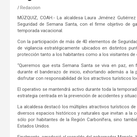
Redaccion
MÚZQUIZ, COAH.- La alcaldesa Laura Jiménez Gutiérrez e
Seguridad de Semana Santa, con el firme objetivo de gara
temporada vacacional.
Con la participación de más de 40 elementos de Seguridad P
de vigilancia estratégicamente ubicados en distintos punt
protección tanto a los habitantes como a los visitantes de
“Queremos que esta Semana Santa se viva en paz, en fam
durante el banderazo de inicio, exhortando además a la p
disfrutar con responsabilidad de los atractivos turísticos lo
El operativo se mantendrá activo durante toda la temporada
estrategia centrada en la prevención de accidentes y situac
La alcaldesa destacó los múltiples atractivos turísticos d
diversos espacios históricos y naturales que invitan a la c
sólo por habitantes de la Región Carbonífera, sino tambié
Estados Unidos.
Finalmente, agradeció el respaldo del gobernador Manolo J