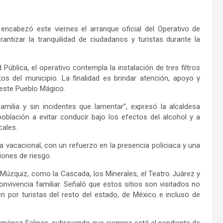
ncabezó este viernes el arranque oficial del Operativo de
ntizar la tranquilidad de ciudadanos y turistas durante la
ública, el operativo contempla la instalación de tres filtros
os del municipio. La finalidad es brindar atención, apoyo y
 este Pueblo Mágico.
ilia y sin incidentes que lamentar”, expresó la alcaldesa
oblación a evitar conducir bajo los efectos del alcohol y a
cales.
 vacacional, con un refuerzo en la presencia policiaca y una
iones de riesgo.
e Múzquiz, como la Cascada, los Minerales, el Teatro Juárez y
onvivencia familiar. Señaló que estos sitios son visitados no
n por turistas del resto del estado, de México e incluso de
iménez Salinas, subrayando que siempre está al pendiente de