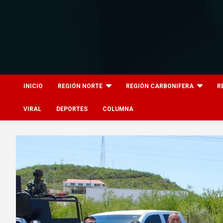
Skip
to
content
8columnas
8columnas
INICIO
REGIÓN NORTE
REGIÓN CARBONIFERA
R
VIRAL
DEPORTES
COLUMNA