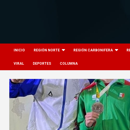
Skip
to
content
8columnas
8columnas
INICIO
REGIÓN NORTE
REGIÓN CARBONIFERA
R
VIRAL
DEPORTES
COLUMNA