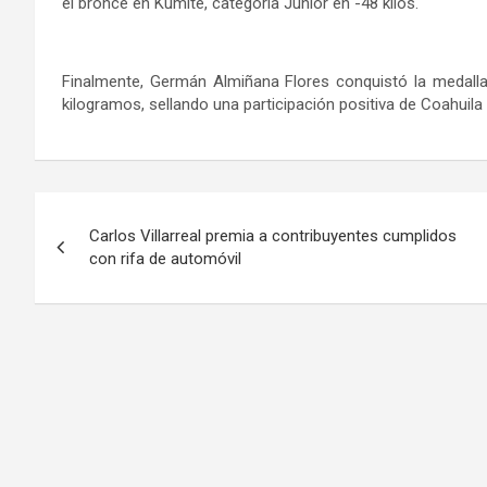
el bronce en Kumite, categoría Junior en -48 kilos.
Finalmente, Germán Almiñana Flores conquistó la medalla
kilogramos, sellando una participación positiva de Coahuila 
Navegación
Carlos Villarreal premia a contribuyentes cumplidos
de
con rifa de automóvil
entradas