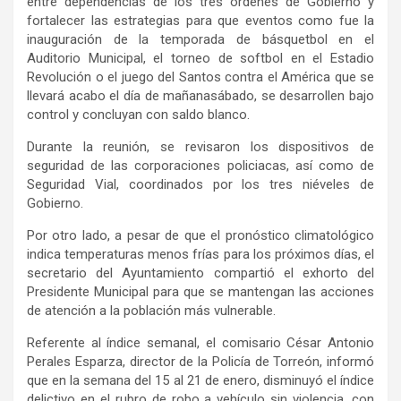
entre dependencias de los tres órdenes de Gobierno y
fortalecer las estrategias para que eventos como
fue
la
inauguración de l
a temporada
de básquetbol en el
Auditorio Municipal,
el torneo
de
softbol
en el
E
stadio
Revolución o el juego del Santos contra el América que se
llevará acabo el día de mañana
sábado
, se desarrollen bajo
control y concluyan con saldo blanco.
Durante la reunión, se
revisaron los dispositivos de
seguridad de las corporaciones policiacas, así como de
Seguridad Vial, coordinados por los tres niéveles de
Gobierno.
Por otro lado, a pesar de que el pronóstico climatológico
indica
temperaturas menos frías
para los próximos días
, el
s
ecretario del Ayuntamiento compartió el exhorto del
Presidente Municipal p
ara que
se mantengan las acciones
de atención a la población más vulnerable.
Referente al índice semanal, el comisario César Antonio
Perales Esparza, director de la Policía
de Torreón
, informó
que en la semana del
15
al
21
de
enero
, disminuyó el índice
delictivo en el rubro de robo
a vehículo sin violencia, con