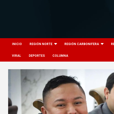
Skip
to
content
8columnas
8columnas
INICIO
REGIÓN NORTE
REGIÓN CARBONIFERA
R
VIRAL
DEPORTES
COLUMNA