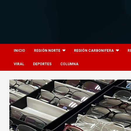
Skip
to
content
8columnas
8columnas
INICIO
REGIÓN NORTE
REGIÓN CARBONIFERA
R
VIRAL
DEPORTES
COLUMNA