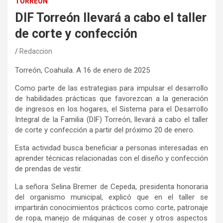
TORREÓN
DIF Torreón llevará a cabo el taller
de corte y confección
Redaccion
Torreón, Coahuila
. A
1
6
de enero
de 202
5
Como parte de las estrategias para impulsar el desarrollo
de habilidades prácticas
que favorezcan a
la generación
de ingresos en los hogares, el Sistema para el Desarrollo
Integral de la Familia (DIF)
Torreón
,
llevará a cabo el
t
aller
de
c
orte y
c
onfección
a partir del próximo 20 de enero.
Esta actividad busca beneficiar a personas
interesadas
en
aprender técnicas relacionadas con el diseño y confección
de prendas de vestir.
La señora Selina Bremer de Cepeda, presidenta honoraria
del organismo municipal, explicó que en el taller se
impartirán conocimientos prácticos como corte, patronaje
de ropa
, manejo de máquinas de coser y otros aspectos