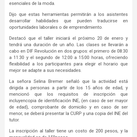
esenciales de la moda.
Dijo que e
stas herramientas permitirán a los asistentes
desarrollar habilidades que pueden traducirse en
oportunidades laborales o de emprendimiento.
Destacó que e
l taller iniciará el próximo 20 de enero y
tendrá una duración de un año. Las clases se llevarán a
cabo en DIF Revolución
en dos grupos:
el
primero d
e
0
8:30
a
11:30 y
el segundo
de 12:00 a 15:00 horas, ofreciendo
flexibilidad a los participantes para elegir el horario que
mejor se adapte a sus necesidades.
La
señora Selina
Bremer
señaló
que la actividad está
dirigid
a
a personas a partir de los 15 años de edad
,
y
mencionó que
l
os requisitos de inscripción
que
incluyen
copia de identificación
INE
,
(
en caso de ser mayor
de edad
), comprobante
de domicilio
y en
caso de ser
menor, se deberá presentar la CURP y una copia del INE del
tutor.
La inscripción al taller tiene un
costo
de 200 pesos, y la