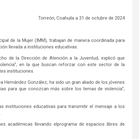
Torreón, Coahuila
a
31
de octubre
de 202
4
cipal de la Mujer
(IMM)
,
trabajan de manera coordinada para
ción llevada a instituciones educativas.
o de la Dirección de Atención a la Juventud, explicó que
lencia”,
en la que buscan reforzar con est
e sector de la
tes instituciones.
a Hernández González, ha sido un gran aliado de los jóvenes
ias
para que conozcan más sobre los temas de violencia”,
tas
instituciones educativas
para
transmitir el mensaje a los
.
nes
académicas
llevando e
l
programa
de e
spacios libres de