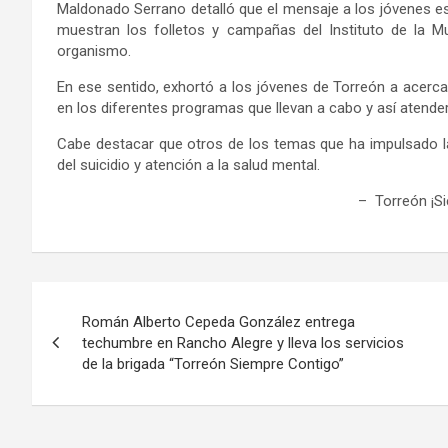
Maldonado Serrano detalló que el mensaje a los jóvenes es a
muestran los folletos y campañas del I
nstituto de la M
organismo.
En ese sentido, e
xhortó a los jóvenes
de Torreón
a acerca
en los diferentes programas que llevan a cabo y así atend
Cabe destacar que otros de los temas que ha impulsado la 
del suicidio y atención a la salud mental.
– Torreón ¡S
Navegación
Román Alberto Cepeda González entrega
de
techumbre en Rancho Alegre y lleva los servicios
de la brigada “Torreón Siempre Contigo”
entradas