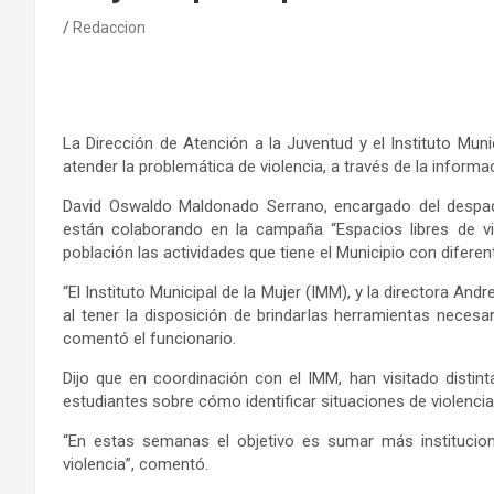
Redaccion
L
a
Dirección de Atención a la Juventud
y el
Instituto Muni
atender la problemática de violencia, a través de la informa
David Oswaldo Maldonado Serrano, encargado del despach
está
n
colaborando en la campaña “Espacios libres de vio
población
las
actividades
que tiene el
M
unicipio con diferen
“E
l Instituto Municipal de la Mujer (IMM),
y la
directora
Andre
al tener
la disposición de brindar
las herramientas necesar
comentó el funcionario.
Dijo que
en coordinación con
el
IMM
, han visitado distin
estudiantes sobre cómo identificar situaciones de violencia
“
En estas semanas el objetivo es
sumar más
institucio
violencia
”, comentó.