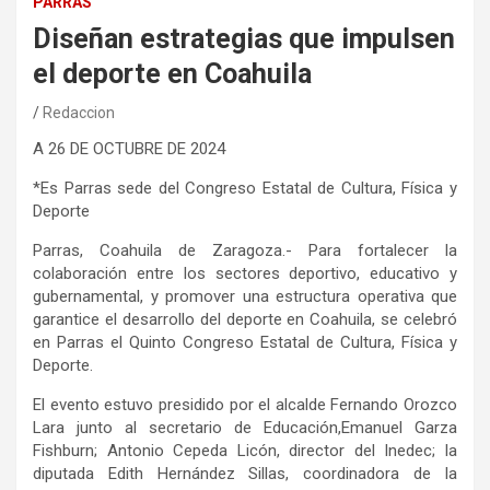
PARRAS
Diseñan estrategias que impulsen
el deporte en Coahuila
Redaccion
A
2
6
DE
OCTUBRE
DE 2024
*
Es Parras sede del
Congreso Estatal de Cultura, Física y
Deporte
Parras, Coahuila de Zaragoza.-
Para fortalecer la
colaboración entre los sectores deportivo, educativo y
gubernamental
, y promover una estructura operativa que
garantice el desarrollo del deporte en Coahuila, se celebró
en Parras el
Quinto Congreso Estatal de Cultura, Física y
Deporte.
El evento estuvo presidido por el alcalde
Fernando Orozco
Lara junto al
secretario de Educación,
Emanuel Garza
Fishburn
; Antonio Cepeda
Licón
,
director del
Inedec
; la
d
iputada Edith Hernández Sillas,
coordinadora de la