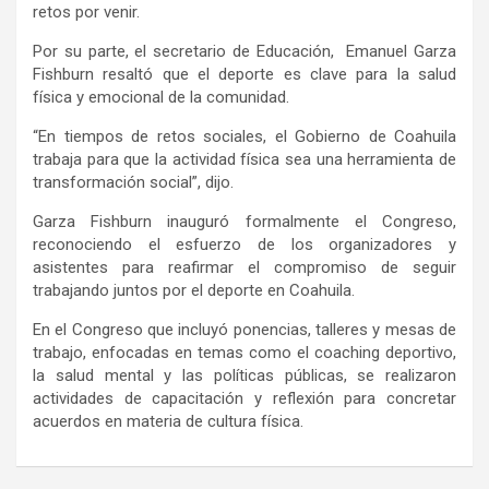
retos por venir.
Por su parte, el s
ecretario de Educación, Emanuel Garza
Fishburn
resaltó que el
deporte es clave para la salud
física y emocional de la comunidad.
“
En tiempos de retos sociales, el Gobierno de Coahuila
trabaja para que la actividad física sea una herramienta de
transformación soc
ial”, dijo.
Garza
Fi
shburn
inauguró formalmente el C
ongreso,
reconociendo el esfuerzo de los organizadores y
asistentes para
reafirmar el compromiso de seguir
trabajando juntos por el deporte en Coahuila.
En e
l C
ongreso que incluyó
ponencias, talleres y mesas de
trabajo
, enfocadas en temas como el
coaching
deportivo,
la salud mental y las políticas públicas, se
realizaron
actividades de capacitación y reflexión para
concretar
acuerdo
s
en materia de cultura física.