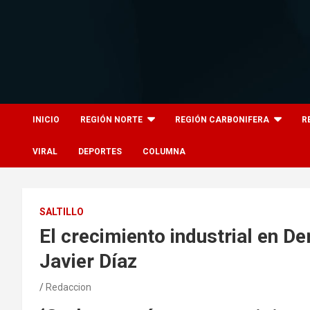
Skip
to
content
8columnas
8columnas
INICIO
REGIÓN NORTE
REGIÓN CARBONIFERA
R
VIRAL
DEPORTES
COLUMNA
SALTILLO
El crecimiento industrial en 
Javier Díaz
Redaccion