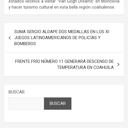
estados vecinos a visitar “Van Gogh Dreams” en Monclova
y hacer turismo cultural en esta bella región coahuilense.
Navegación
SUMA SERGIO ALDAPE DOS MEDALLAS EN LOS XI
de
JUEGOS LATINOAMERICANOS DE POLICÍAS Y
BOMBEROS
entradas
FRENTE FRÍO NÚMERO 11 GENERARÁ DESCENSO DE
TEMPERATURA EN COAHUILA
BUSCAR
BUSCAR