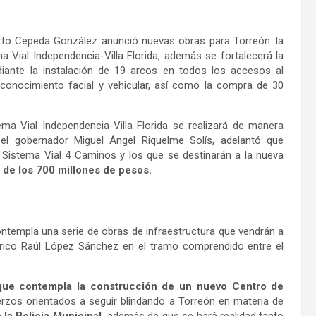
rto Cepeda González anunció nuevas obras para Torreón: la
a Vial Independencia-Villa Florida, además se fortalecerá la
iante la instalación de 19 arcos en todos los accesos al
conocimiento facial y vehicular, así como la compra de 30
ma Vial Independencia-Villa Florida se realizará de manera
 el gobernador Miguel Ángel Riquelme Solís, adelantó que
 Sistema Vial 4 Caminos y los que se destinarán a la nueva
 de los 700 millones de pesos.
contempla una serie de obras de infraestructura que vendrán a
iférico Raúl López Sánchez en el tramo comprendido entre el
que contempla la construcción de un nuevo Centro de
erzos orientados a seguir blindando a Torreón en materia de
 la Policía Municipal,
además de que se hará realidad tanto