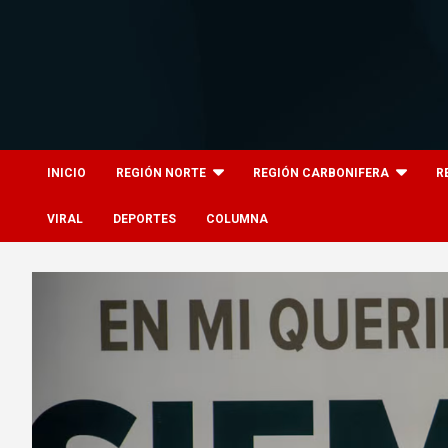
Skip
to
content
8columnas
8columnas
INICIO
REGIÓN NORTE
REGIÓN CARBONIFERA
R
VIRAL
DEPORTES
COLUMNA