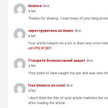
binance
dice:
a las
Thanks for sharing. I read many of your blog posts,
зареструватися на бнанс
dice:
a las
Your article helped me a lot, is there any more re
ref=P9L9FQKY
Створити безкоштовний акаунт
dice:
a las
Your point of view caught my eye and was very inte
free binance account
dice:
a las
I don’t think the title of your article matches the
after reading the article.