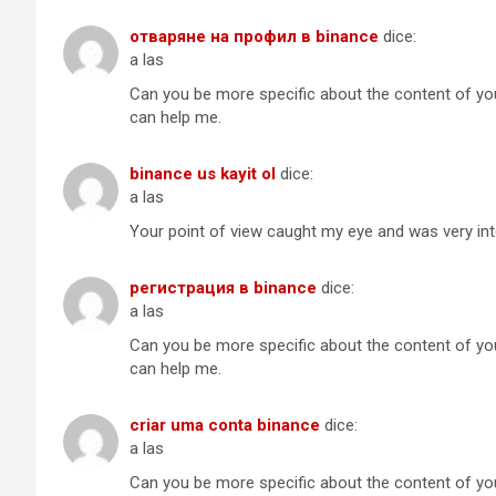
отваряне на профил в binance
dice:
a las
Can you be more specific about the content of your
can help me.
binance us kayit ol
dice:
a las
Your point of view caught my eye and was very inte
регистрация в binance
dice:
a las
Can you be more specific about the content of your
can help me.
criar uma conta binance
dice:
a las
Can you be more specific about the content of your