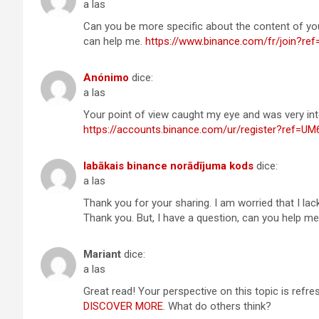
a las
Can you be more specific about the content of your
can help me.
https://www.binance.com/fr/join?re
Anónimo
dice:
a las
Your point of view caught my eye and was very inte
https://accounts.binance.com/ur/register?ref=
labākais binance norādījuma kods
dice:
a las
Thank you for your sharing. I am worried that I lack
Thank you. But, I have a question, can you help m
Mariant
dice:
a las
Great read! Your perspective on this topic is refre
DISCOVER MORE
. What do others think?