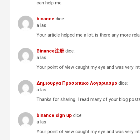
can help me.
binance
dice:
a las
Your article helped me a lot, is there any more re
Binance注册
dice:
a las
Your point of view caught my eye and was very inte
Δημιουργα Προσωπικο Λογαριασμο
dice:
a las
Thanks for sharing. I read many of your blog posts,
binance sign up
dice:
a las
Your point of view caught my eye and was very inte