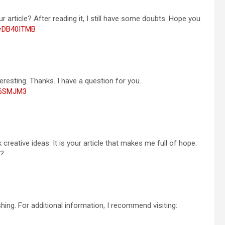
 article? After reading it, I still have some doubts. Hope you
f=DB40ITMB
resting. Thanks. I have a question for you.
UM6SMJM3
 creative ideas. It is your article that makes me full of hope.
e?
shing. For additional information, I recommend visiting: