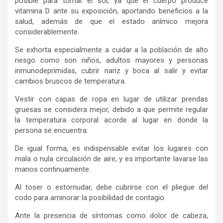
posible
para
tomar el sol
,
ya que el cuerpo produce
vitamina D ante su exposición, aportando beneficios a la
salud, además de que el estado anímico mejora
considerablemente.
Se exhorta
especialmente
a
cuidar a la población de alto
riesgo como son niños, adultos mayores y personas
inmunodeprimidas, cubrir nariz y boca al salir y evitar
cambios bruscos de temperatura.
Vestir
con capas de ropa en lugar de utilizar prendas
gruesas
se considera
mejor,
debido a q
ue permite regular
la temperatura corporal acorde al lugar en
donde la
persona se encuentra.
De igual forma, e
s indispensable evitar los lugares con
mala
o nula
circulación de aire,
y es importante
lavarse las
manos continuamente
.
A
l toser o estornudar
, debe
cubrirse con el pliegue del
codo para aminorar la posibilidad de contagio.
Ante
la presencia de síntomas como dolor de cabeza,