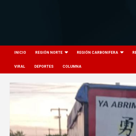
Skip
to
content
8columnas
8columnas
INICIO
REGIÓN NORTE
REGIÓN CARBONIFERA
R
VIRAL
DEPORTES
COLUMNA