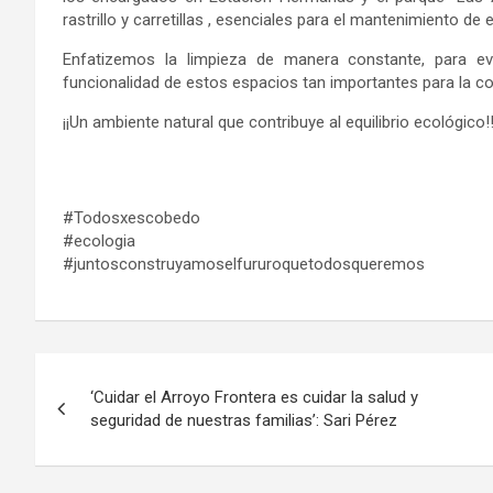
rastrillo y carretillas , esenciales para el mantenimiento de
Enfatizemos la limpieza de manera constante, para evi
funcionalidad de estos espacios tan importantes para la co
¡¡Un ambiente natural que contribuye al equilibrio ecológico!
#Todosxescobedo
#ecologia
#juntosconstruyamoselfururoque
todosqueremos
Navegación
‘Cuidar el Arroyo Frontera es cuidar la salud y
de
seguridad de nuestras familias’: Sari Pérez
entradas