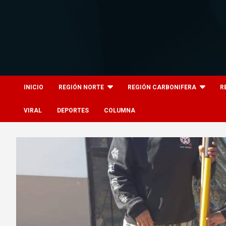
Skip
to
content
8columnas
8columnas
INICIO
REGIÓN NORTE
REGIÓN CARBONIFERA
R
VIRAL
DEPORTES
COLUMNA