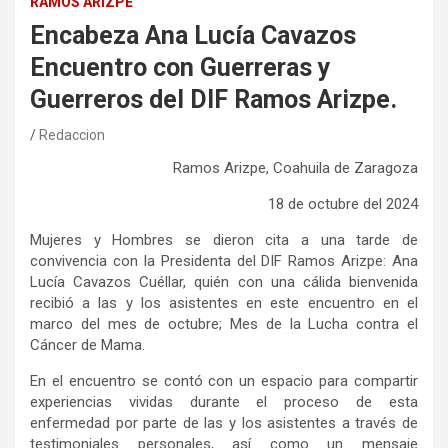
RAMOS ARIZPE
Encabeza Ana Lucía Cavazos
Encuentro con Guerreras y
Guerreros del DIF Ramos Arizpe.
Redaccion
Ramos Arizpe, Coahuila de Zaragoza
1
8
de octubre del 2024
Mujeres y Hombres se dieron cita a una tarde de
convivencia con la Presidenta del DIF Ramos Arizpe: Ana
Luc
í
a Cavazos Cu
é
llar, qui
é
n con una c
á
lida bienvenida
recibi
ó
a las y los asistentes en este encuentro en el
marco del mes de octubre; Mes de la Lucha contra el
C
á
ncer de Mama.
En el encuentro se cont
ó
con un espacio para compartir
experiencias vividas durante el proceso de esta
enfermedad por parte de las y los asistentes a trav
é
s de
testimoniales personales, as
í
como un mensaje