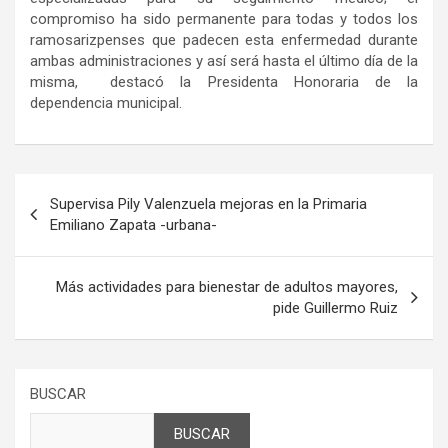
compromiso ha sido permanente para todas y todos los
ramosarizpenses que padecen esta enfermedad durante
ambas administraciones y as
í
ser
á
hasta el
ú
ltimo d
í
a de la
misma, destac
ó
la Presidenta Honoraria de la
dependencia municipal.
Navegación
Supervisa Pily Valenzuela mejoras en la Primaria
de
Emiliano Zapata -urbana-
entradas
Más actividades para bienestar de adultos mayores,
pide Guillermo Ruiz
BUSCAR
BUSCAR