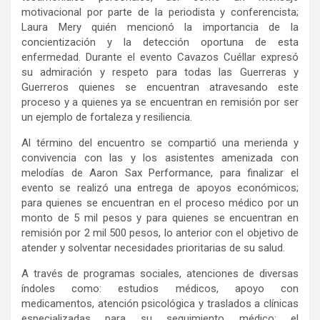
motiva
c
ional por parte de la periodista y conferencista;
Laura Mery qui
é
n mencion
ó
la importancia de la
concientizaci
ó
n y la detecci
ó
n oportuna de esta
enfermedad. Durante el evento Cavazos Cu
é
llar expres
ó
su admiraci
ó
n y respeto para todas las Guerreras y
Guerreros quienes se encuentran atravesando este
proceso y a quienes ya se encuentran en remisi
ó
n por ser
un ejemplo de fortaleza y resiliencia.
Al t
é
rmino del encuentro se comparti
ó
una merienda y
convivencia con las y los asistentes amenizada con
melod
í
as de Aaron Sax Performance, para finalizar el
evento se realiz
ó
una entrega de apoyos econ
ó
micos;
para quienes se encuentran en el proceso m
é
dico por un
monto de 5 mil pesos y para quienes se encuentran en
remisi
ó
n por 2 mil 500 pesos, lo anterior con el objetivo de
atender y solventar necesidades prioritarias de su salud.
A trav
é
s de programas sociales, atenciones de diversas
í
ndoles como: estudios m
é
dicos, apoyo con
medicamentos, atenci
ó
n psicol
ó
gica y traslados a cl
í
nicas
especializadas para su seguimiento m
é
dico; el