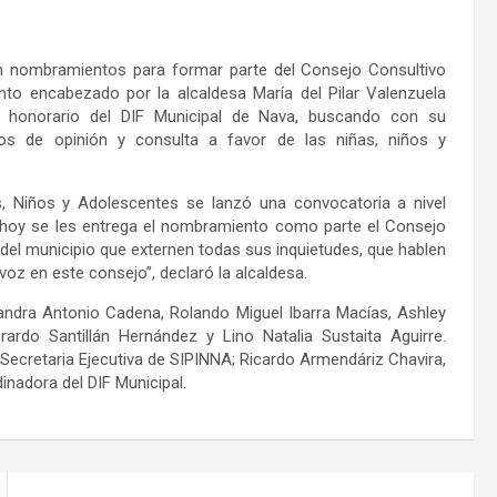
on nombramientos para formar parte del Consejo Consultivo
nto encabezado por la alcaldesa María del Pilar Valenzuela
e honorario del DIF Municipal de Nava, buscando con su
acios de opinión y consulta a favor de las niñas, niños y
s, Niños y Adolescentes se lanzó una convocatoria a nivel
y hoy se les entrega el nombramiento como parte el Consejo
del municipio que externen todas sus inquietudes, que hablen
oz en este consejo”, declaró la alcaldesa.
ndra Antonio Cadena, Rolando Miguel Ibarra Macías, Ashley
ardo Santillán Hernández y Lino Natalia Sustaita Aguirre.
Secretaria Ejecutiva de SIPINNA; Ricardo Armendáriz Chavira,
inadora del DIF Municipal.