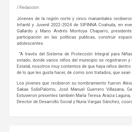
Redaccion
Jóvenes de la región norte y cinco manantiales recibier
Infantil y Juvenil 2022-2024 de SIPINNA Coahuila, en eve
Gallardo y Mario Andrés Montoya Chaparro, president
participación en las políticas publicas, construir esp
adolescentes.
“A través del Sistema de Protección Integral para Niña
estado, donde varios niños del municipio se registraron 
Estatal, nosotros muy contentos de que haya niños dentro 
de lo que les gusta hacer, de como son tratados, que sean v
Los jóvenes que recibieron su nombramiento fueron Alexa
Sakae SolísPalomo, José Manuel Guerrero Villasana, Ger
Estuvieron presentes también María Teresa Araiza Laguna, 
Director de Desarrollo Social y Nuria Vargas Sánchez, coord
Navegación