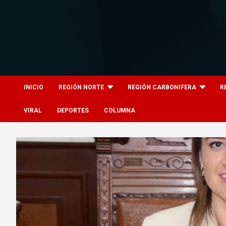
Skip
to
content
8columnas
8columnas
INICIO
REGIÓN NORTE
REGIÓN CARBONIFERA
R
VIRAL
DEPORTES
COLUMNA