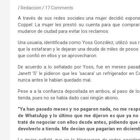
Redaccion
17 Comments
A través de sus redes sociales una mujer decidió expo
Coppel: La mujer les prestó su cuenta para que comprara
mudaron de ciudad para evitar los reclamos.
Una usuaria, identificada como Yoss González, utilizó sus
que la estafaran y le dejaran una deuda de miles de pesos
que confió en ellos y se aprovecharon.
De acuerdo a lo señalado por Yoss, fue en meses pasado
Janett ‘S’ le pidieron que les ‘sacara’ un refrigerador en
nunca antes le habían quedado mal.
Pese a a la confianza depositada en ambos, al paso de l
tienda, pues no se había dado casi ningún abono.
“Ya han pasado meses y no pagaron nada, no me respo
de WhatsApp y lo último que me dijeron es que ya no 
traté de negociar con ellos desde antes, pidiendo que 
devolverlo a tienda. Me decían que pagarían en diciem
La mujer señaló que ya la bloquearon de redes sociales