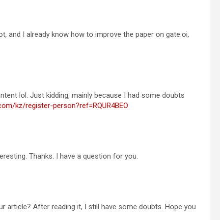
lot, and I already know how to improve the paper on gate.oi,
 content lol. Just kidding, mainly because I had some doubts
e.com/kz/register-person?ref=RQUR4BEO
resting. Thanks. I have a question for you.
 article? After reading it, I still have some doubts. Hope you