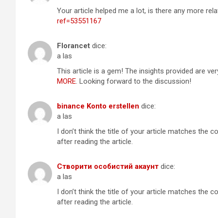
Your article helped me a lot, is there any more re
ref=53551167
Florancet
dice:
a las
This article is a gem! The insights provided are ver
MORE
. Looking forward to the discussion!
binance Konto erstellen
dice:
a las
I don’t think the title of your article matches the
after reading the article.
Створити особистий акаунт
dice:
a las
I don’t think the title of your article matches the
after reading the article.