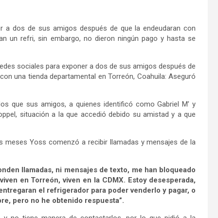
ner a dos de sus amigos después de que la endeudaran con
n un refri, sin embargo, no dieron ningún pago y hasta se
 redes sociales para exponer a dos de sus amigos después de
 con una tienda departamental en Torreón, Coahuila: Aseguró
s que sus amigos, a quienes identificó como Gabriel M’ y
 Coppel, situación a la que accedió debido su amistad y a que
os meses Yoss comenzó a recibir llamadas y mensajes de la
nden llamadas, ni mensajes de texto, me han bloqueado
viven en Torreón, viven en la CDMX. Estoy desesperada,
entregaran el refrigerador para poder venderlo y pagar, o
bre, pero no he obtenido respuesta”.
 y no tiene manera de contactarlos, por lo que pidió a la