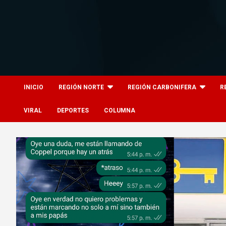
Skip
to
content
8columnas
8columnas
INICIO
REGIÓN NORTE
REGIÓN CARBONIFERA
R
VIRAL
DEPORTES
COLUMNA