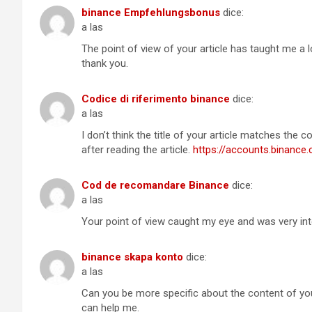
binance Empfehlungsbonus
dice:
a las
The point of view of your article has taught me a 
thank you.
Codice di riferimento binance
dice:
a las
I don’t think the title of your article matches the
after reading the article.
https://accounts.binanc
Cod de recomandare Binance
dice:
a las
Your point of view caught my eye and was very inte
binance skapa konto
dice:
a las
Can you be more specific about the content of your
can help me.