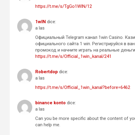
https://t.me/s/TgGo1WIN/12
1wIN
dice:
a las
Официальный Telegram канал 1win Casinо. Кази
официального сайта 1 win. Регистрируйся в ван
промокод и начните играть на реальные деньги
https://t.me/s/Official_1win_kanal/241
Robertdop
dice:
a las
https://t.me/s/Official_1win_kanal?before=6462
binance konto
dice:
a las
Can you be more specific about the content of your
can help me.