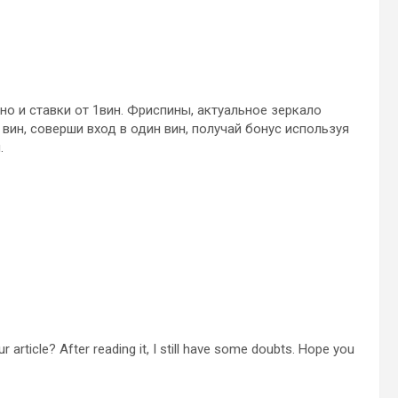
нo и ставки от 1вин. Фриспины, актуальное зеркало
 вин, соверши вход в один вин, получай бонус используя
.
 article? After reading it, I still have some doubts. Hope you