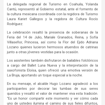
La
delegada
r
egional de Turismo
en Coahuila
, Yolanda
Cantú, representó al Gobierno estatal,
ante el fomento de
la cultura mexicana
coordinada
con
la regidora de Turismo
Laura
Kariet
Gallegos y la regidora de Cultura Rocío
Rodríguez.
La celebración
resaltó
la presencia de soberanas de la
Feria del 14 de Julio,
Mariale
Granados, Reina, y Sofía
Villaseñor, Princesa,
así como la Flor del Ejido Adriana
Lozano
quienes
lucieron
hermosos atuendos de catrinas
junto a otras jóvenes vestidas para la ocasión.
Los asistentes también disfrutaron de bailables folclóricos
a cargo del Ballet Luna Nueva y la interpretación de la
saxofonista Eloísa, quien ofreció una emotiva versión de
La Bruja, aportando un toque especial a la noche.
En su mensaje, el alcalde Hugo Lozano agradeció a los
participantes por decorar las tumbas de sus seres
queridos y resaltó el valor de mantener viva esta tradición.
“Es un honor compartir este momento y ver cómo cada
uno de ustedes ilumina el camino de sus fieles difuntos,