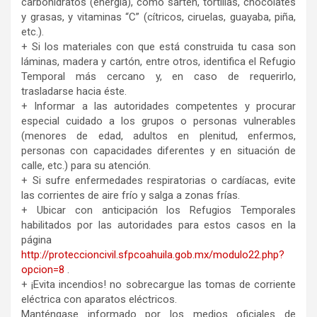
carbohidratos (energía), como sartén, tortillas, chocolates
y grasas, y vitaminas “C” (cítricos, ciruelas, guayaba, piña,
etc.).
+ Si los materiales con que está construida tu casa son
láminas, madera y cartón, entre otros, identifica el Refugio
Temporal más cercano y, en caso de requerirlo,
trasladarse hacia éste.
+ Informar a las autoridades competentes y procurar
especial cuidado a los grupos o personas vulnerables
(menores de edad, adultos en plenitud, enfermos,
personas con capacidades diferentes y en situación de
calle, etc.) para su atención.
+ Si sufre enfermedades respiratorias o cardíacas, evite
las corrientes de aire frío y salga a zonas frías.
+ Ubicar con anticipación los Refugios Temporales
habilitados por las autoridades para estos casos en la
página
http://proteccioncivil.sfpcoahuila.gob.mx/modulo22.php?
opcion=8
.
+ ¡Evita incendios! no sobrecargue las tomas de corriente
eléctrica con aparatos eléctricos.
Manténgase informado por los medios oficiales de