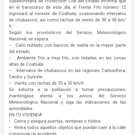
Subsecretaría de Protección Civil del Estado informa que
en el transcurso de este día, el Frente Frío número 12
ingresará al noreste de Coahuila, ocasionando intervalos
de chubascos, así como rachas de viento de 30 a 50 km/
h.
Según los pronósticos del Servicio Meteorológico
Nacional, se espera:
• ⁠ ⁠ Cielo nublado con bancos de niebla en la mayor parte
del estado.
• ⁠ ⁠ Ambiente frío a muy frío, con heladas en las zonas
altas de Coahuila.
• ⁠ ⁠ Intervalos de chubascos en las regiones Carbonífera,
Centro y Sureste.
• ⁠ ⁠ Viento con rachas de 35 a 50 km/h.
Se exhorta a la población a tomar precauciones,
manténgase atenta a los avisos del Servicio
Meteorológico Nacional y siga las indicaciones de las
autoridades.
EN TU VIVIENDA
• ⁠ ⁠ Cierra y asegura puertas, ventanas o toldos.
• ⁠ ⁠ Retira todos aquellos objetos que puedan caer a la calle
y provocar un accidente.