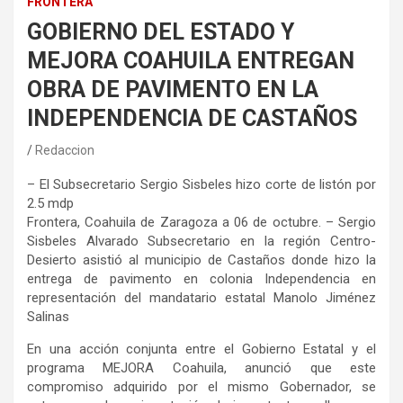
FRONTERA
GOBIERNO DEL ESTADO Y
MEJORA COAHUILA ENTREGAN
OBRA DE PAVIMENTO EN LA
INDEPENDENCIA DE CASTAÑOS
Redaccion
–
El Subsecretario Sergio Sisbeles
hizo corte de listón
por
2.5 mdp
Frontera, Coahuila de Zaragoza
a 0
6
de
octubre. –
Sergio
Sisbeles Alvarado Subsecretario en la región Centro
-
Desierto
asistió al municipio de Castaños donde
hizo
la
entrega de
pavimento
en colonia Independencia en
representación
del mandatario estatal Manolo Jiménez
Salinas
En una acción conjunta entre el Gobierno Estatal y el
programa MEJORA Coahuila,
anunció que este
compromiso adquirido por el mismo G
obernador,
se