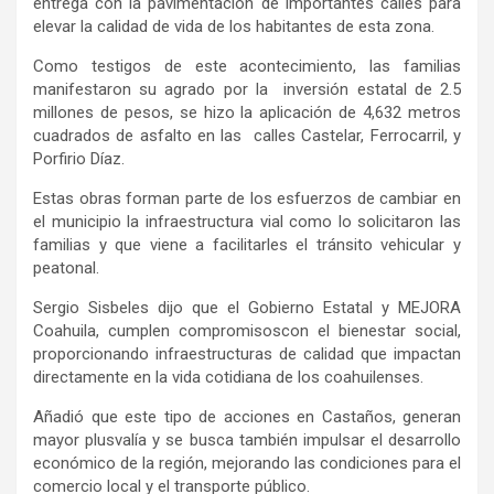
entrega
con
la pavimentación de importantes calles
para
elevar
la calidad de vida de los habitantes de esta zona.
Co
mo testigos de este acontecimiento
, las familias
manifestaron su agrado por la
inversión
estatal
de 2.5
millones de pesos, se
hizo
la aplicación de 4,632 metros
cuadrados de asfalto en
las
calles Castelar, Ferrocarril, y
Porfirio Díaz.
Estas obras forman parte de los esfuerzos de
cambiar
en
el municipio
la infraestructura vial
como lo solicitaron
las
familias y que viene a facilitarles
el tránsito vehicular y
peatonal
.
Sergio Sisbeles
dijo que el
Gobierno Estatal
y
MEJORA
Coahuila,
cumplen
compromiso
s
con el bienestar social,
proporcionando infraestructuras de calidad que impactan
directamente en la vida cotidiana de los
coahuilenses
.
Añadió que
este tipo de acciones
en Castaños
,
generan
mayor plusvalía y se
busca también impulsar el desarrollo
económico de la región, mejorando las condiciones para el
comercio local y el transporte público.