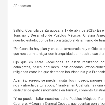
Redaccion
Saltillo, Coahuila de Zaragoza; a 17 de abril de 2025.- En
Turismo y Desarrollo de Pueblos Mágicos, Cristina Amez
nuestro estado, donde ha constatado el dinamismo de turist
“En Coahuila hay plan y en esta temporada hay múltiples e
que nos permite viajar con tranquilidad por nuestra carretera
Dijo que en estas vacaciones se están realizando com
cabalgatas, bailes populares, callejoneadas, exposicione
religiosas entre las que destacan los Viacrucis y la Procesió
Además, agregó, se pueden visitar los museos, parques, pl
ríos y atractivos turísticos. “También en Coahuila hay un
disfrutar de gratos momentos en familia”, comentó Cristi
“Y no pueden faltar nuestros ocho Pueblos Mágicos: Parra
Guerrero, Múzquiz y General Cepeda, que cuentan con sitios