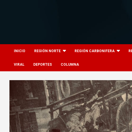
Skip
to
content
8columnas
8columnas
INICIO
REGIÓN NORTE
REGIÓN CARBONIFERA
R
VIRAL
DEPORTES
COLUMNA