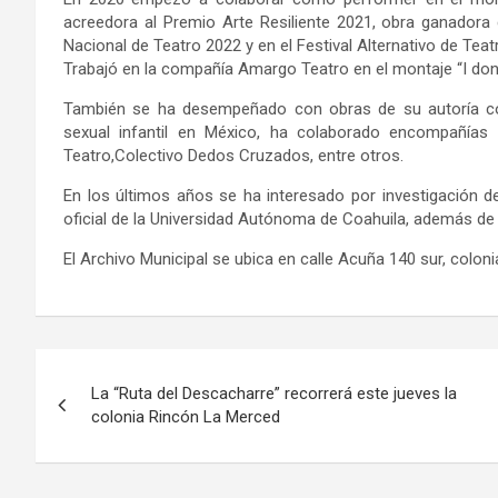
acr
e
edora al
P
remio Arte Resiliente 2021, obra ganadora
Nacional de Teatro 2022
y en el Festival Alternativo de Teat
T
rabaj
ó
en
la
compañía
Amargo
Teatro
en
el
montaje “I don
También
se
ha
desempeñado
con
obras
de
su
autoría
c
sexual
infantil
en
México
, h
a
colaborado
en
compañías 
Teatro,
Colectivo
Dedos
Cruzados
,
entre otros.
En los
últimos
años se ha interesado por investigación de 
oficial de la Universidad Aut
ó
noma de Coahuila, adem
á
s de
El Archivo Municipal se ubica en calle Acuña 140 sur, colonia
Navegación
La “Ruta del Descacharre” recorrerá este jueves la
de
colonia Rincón La Merced
entradas