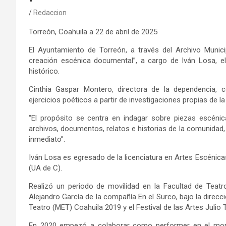
Redaccion
Torreón, Coahuila a
22
de abril de 2025
El
Ayuntamiento de Torreón, a través del Archivo Munici
creación escénica documental
”
, a cargo de Iván Losa,
e
histórico.
Cinthia Gaspar Montero, directora de la dependencia,
c
ejercicios poéticos a partir de investigaciones propias de la 
“
El propósito se centra en indagar sobre piezas escéni
archivos, documentos, relatos e historias de la comunida
inmediato
”
.
Iván
Losa
es eg
resado de la
l
icenciatura en Artes Escénica
(UA de C)
.
Realiz
ó
un periodo de movilidad en la Facultad de Teatr
Alejandro García
de
la
compañía
En el Surco
,
bajo
la
direcc
Teatro (
MET
)
Coahuila
2019
y
el
F
estival
de
las
Artes
Julio
T
En
2020
empezó
a
colaborar como
performer
en el mon