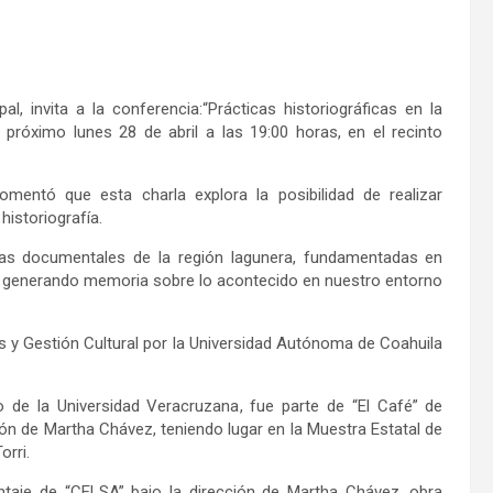
pal,
invita a la conferencia:
“
Prácticas historiográficas en la
l próximo
lunes 28 de
abril
a
las 19:00 horas
, en el recinto
omentó que esta charla explora la posibilidad de realizar
historiografía.
cas documentales de la región lagunera, fundamentad
a
s en
d, generando memoria sobre lo acontecido en nuestro entorno
s y Gestión Cultural por la Universidad Autónoma de Coahuila
o de la Universidad Veracruzana
, f
ue parte de “El
Café
” de
ión de
Martha Chávez
,
teniendo lugar en
la
Muestra Estatal de
orri.
taje de “CELSA” bajo la dirección de Martha Chávez, obra