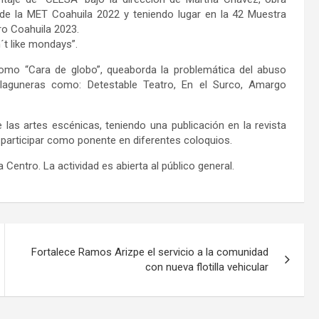
 de la
MET Coahuila 2022
y teniendo lugar en la
42 Muestra
ro
Coahuila
2023.
´t like mondays”
.
omo
“Cara
de
globo”
,
que
aborda
la
problemática
del
abuso
laguneras
como:
Detestable
Teatro,
En
el
Surco,
Amargo
las artes escénicas, teniendo una publicación en la revista
 participar como ponente en diferentes coloquios.
 Centro. La actividad es abierta al público general.
Fortalece Ramos Arizpe el servicio a la comunidad
con nueva flotilla vehicular