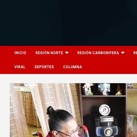
Skip
to
content
8columnas
8columnas
INICIO
REGIÓN NORTE
REGIÓN CARBONIFERA
R
VIRAL
DEPORTES
COLUMNA