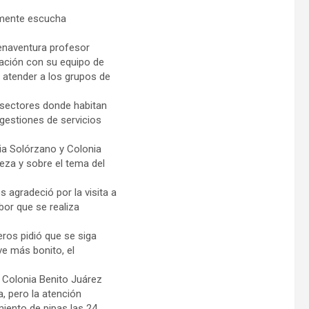
almente escucha
uenaventura profesor
ción con su equipo de
 atender a los grupos de
s sectores donde habitan
gestiones de servicios
ia Solórzano y Colonia
eza y sobre el tema del
 agradeció por la visita a
bor que se realiza
ros pidió que se siga
e más bonito, el
la Colonia Benito Juárez
, pero la atención
iento de pipas las 24