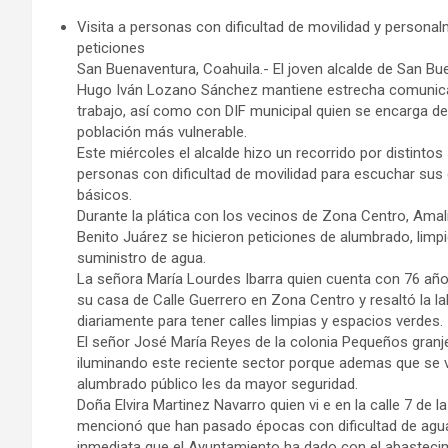
Visita a personas con dificultad de movilidad y person
peticiones
San Buenaventura, Coahuila.- El joven alcalde de San B
Hugo Iván Lozano Sánchez mantiene estrecha comunica
trabajo, así como con DIF municipal quien se encarga de
población más vulnerable.
Este miércoles el alcalde hizo un recorrido por distinto
personas con dificultad de movilidad para escuchar sus 
básicos.
Durante la plática con los vecinos de Zona Centro, Amal
Benito Juárez se hicieron peticiones de alumbrado, limpi
suministro de agua.
La señora María Lourdes Ibarra quien cuenta con 76 años
su casa de Calle Guerrero en Zona Centro y resaltó la la
diariamente para tener calles limpias y espacios verdes.
El señor José María Reyes de la colonia Pequeños granje
iluminando este reciente sector porque ademas que se v
alumbrado público les da mayor seguridad.
Doña Elvira Martinez Navarro quien vi e en la calle 7 de 
mencionó que han pasado épocas con dificultad de agua
inmediata que el Ayuntamiento ha dado con el abastecim