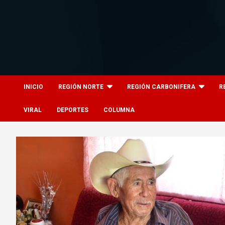
Skip
to
content
8columnas
8columnas
INICIO
REGIÓN NORTE
REGIÓN CARBONIFERA
R
VIRAL
DEPORTES
COLUMNA