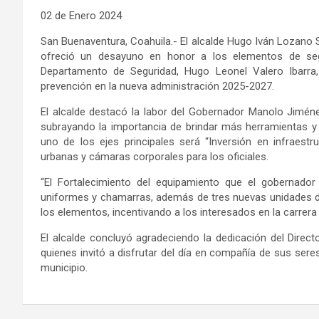
0
2
de
Enero
202
4
San Buenaventura
, Coahuila
.-
El alcalde Hugo Iván Lozano S
ofreció un desayuno en honor a los elementos de segu
Departamento de Seguridad, Hugo Leonel Valero Ibarra
prevención en la nueva administración 2025-2027.
El alcalde destacó la labor del Gobernador Manolo Jiménez
subrayando la importancia de brindar más herramientas y
uno de los ejes principales será “Inversión en infraes
urbanas y cámaras corporales para los oficiales.
“El Fortalecimiento del equipamiento que el gobernad
uniformes y chamarras, además de tres nuevas unidades d
los elementos, incentivando a los interesados en la carrera 
El alcalde concluyó agradeciendo la dedicación de
l
Direct
quienes i
nvitó a disfrutar del día en compañía de sus seres
municipio.