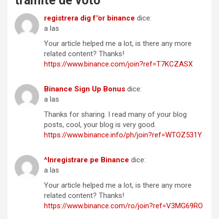
trámite de voto
”
registrera dig f"or binance
dice:
a las
Your article helped me a lot, is there any more
related content? Thanks!
https://www.binance.com/join?ref=T7KCZASX
Binance Sign Up Bonus
dice:
a las
Thanks for sharing. I read many of your blog
posts, cool, your blog is very good.
https://www.binance.info/ph/join?ref=WTOZ531Y
^Inregistrare pe Binance
dice:
a las
Your article helped me a lot, is there any more
related content? Thanks!
https://www.binance.com/ro/join?ref=V3MG69RO